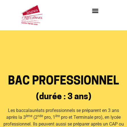
ACCOMPAGNEMENTS A L’INSTALLATION ET A L’EMERGENCE DE PROJETS
JA CVL, C’EST QUOI ?
DEVENIR AGRICULTEUR
LA BOITE À OUTILS
BAC PROFESSIONNEL
(durée : 3 ans)
Les baccalauréats professionnels se préparent en 3 ans
ème
nde
ère
après la 3
(2
pro, 1
pro et Terminale pro), en lycée
professionnel. Ils peuvent aussi se préparer après un CAP ou