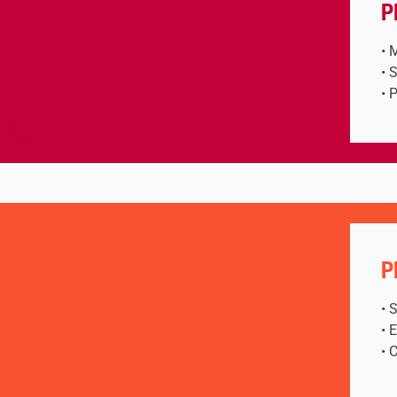
P
• 
• 
• 
P
• 
• 
• 