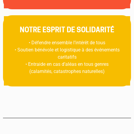
NOTRE ESPRIT DE SOLIDARITÉ
• Défendre ensemble l’intérêt de tous
• Soutien bénévole et logistique à des événements
caritatifs
• Entraide en cas d’aléas en tous genres
(calamités, catastrophes naturelles)