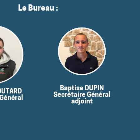
Le Bureau :
ct
moment
pas disponibles pour le
Ses coordonnées ne sont
nnées :
Baptise DUPIN
OUTARD
Secrétaire Général
 Général
adjoint