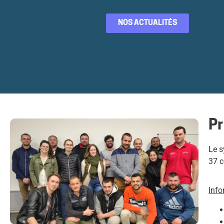
NOS ACTUALITÉS
Pr
Le s
37 c
Info