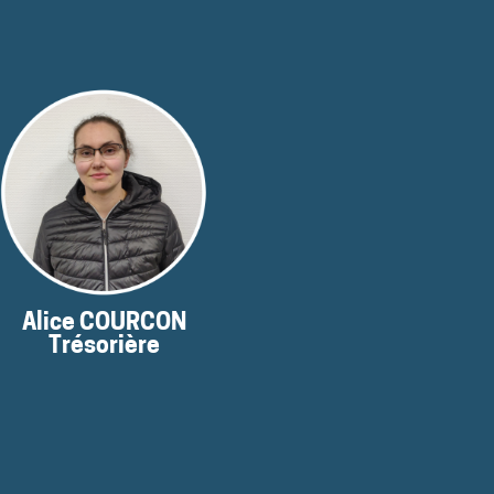
moment
pas disponibles pour le
Ses coordonnées ne sont
Alice COURCON
Trésorière