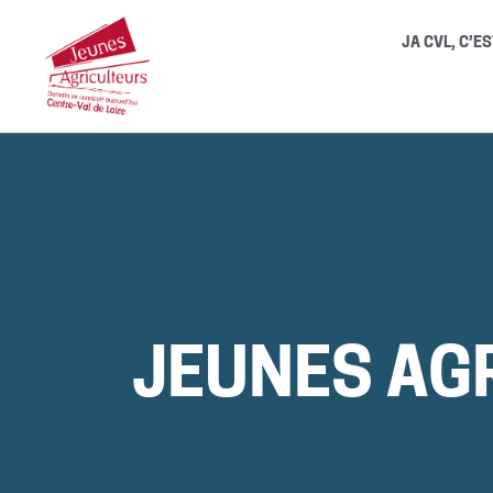
JA CVL, C’ES
JEUNES AGR