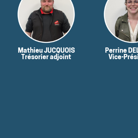
moment
mome
pas disponibles pour le
pas disponible
Ses coordonnées ne sont
Ses coordonné
Mathieu JUCQUOIS
Perrine D
Trésorier adjoint
Vice-Prés