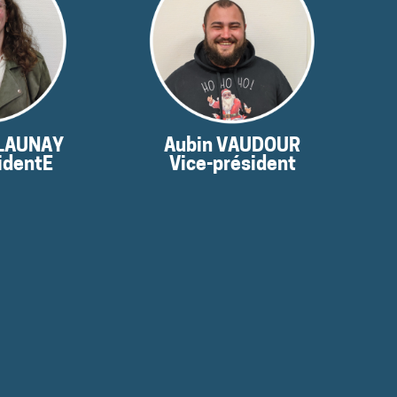
nt
moment
s pour le
pas disponibles pour le
es ne sont
Ses coordonnées ne sont
ELAUNAY
Aubin VAUDOUR
identE
Vice-président