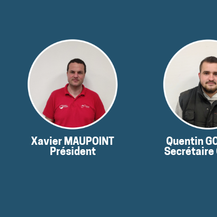
Contact
Conta
06
06
Ses coordonnées :
Ses coordo
Xavier MAUPOINT
Quentin G
Président
Secrétaire