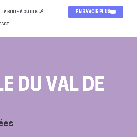
LA BOITE À OUTILS
EN SAVOIR PLUS
TACT
E DU VAL DE
nées