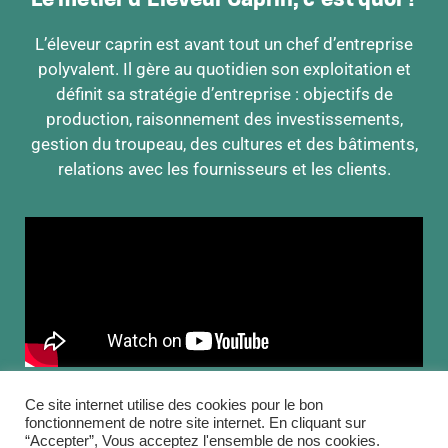
Le métier d'Éleveur Caprin, c'est quoi ?
L’éleveur caprin est avant tout un chef d’entreprise
polyvalent. Il gère au quotidien son exploitation et
définit sa stratégie d’entreprise : objectifs de
production, raisonnement des investissements,
gestion du troupeau, des cultures et des bâtiments,
relations avec les fournisseurs et les clients.
Ce site internet utilise des cookies pour le bon
EN SAVOIR PLUS
fonctionnement de notre site internet. En cliquant sur
“Accepter”, Vous acceptez l'ensemble de nos cookies.